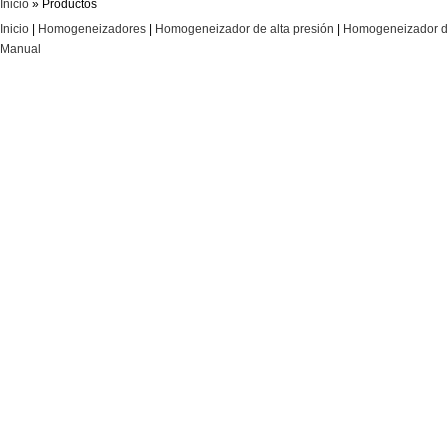
Inicio
» Productos
Inicio
|
Homogeneizadores
|
Homogeneizador de alta presión
|
Homogeneizador de
Manual