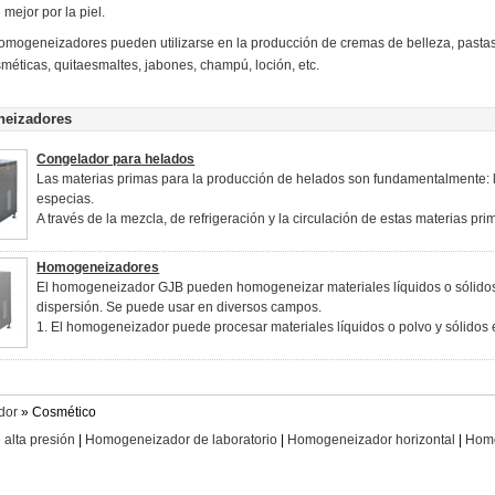
mejor por la piel.
omogeneizadores pueden utilizarse en la producción de cremas de belleza, pasta
méticas, quitaesmaltes, jabones, champú, loción, etc.
eizadores
Congelador para helados
Las materias primas para la producción de helados son fundamentalmente: le
especias.
A través de la mezcla, de refrigeración y la circulación de estas materias pr
Homogeneizadores
El homogeneizador GJB pueden homogeneizar materiales líquidos o sólidos
dispersión. Se puede usar en diversos campos.
1. El homogeneizador puede procesar materiales líquidos o polvo y sólidos en
dor
» Cosmético
alta presión
|
Homogeneizador de laboratorio
|
Homogeneizador horizontal
|
Homo