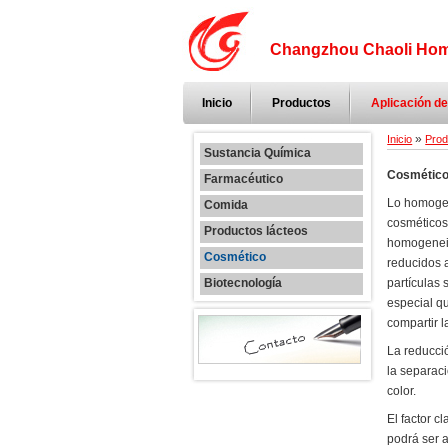
Changzhou Chaoli Hom
Inicio
Productos
Aplicación d
»
Inicio
Prod
Sustancia Química
Cosmétic
Farmacéutico
Lo homogen
Comida
cosméticos
Productos lácteos
homogeneiz
Cosmético
reducidos 
Biotecnología
partículas
especial qu
compartir l
La reducció
la separaci
color.
El factor c
podrá ser 