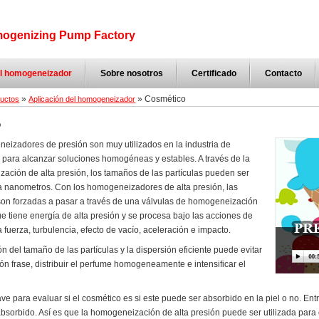
ogenizing Pump Factory
el homogeneizador
Sobre nosotros
Certificado
Contacto
»
» Cosmético
uctos
Aplicación del homogeneizador
o
eizadores de presión son muy utilizados en la industria de
 para alcanzar soluciones homogéneas y estables. A través de la
ación de alta presión, los tamaños de las partículas pueden ser
a nanometros. Con los homogeneizadores de alta presión, las
 son forzadas a pasar a través de una válvulas de homogeneización
e tiene energía de alta presión y se procesa bajo las acciones de
a fuerza, turbulencia, efecto de vacío, aceleración e impacto.
n del tamaño de las partículas y la dispersión eficiente puede evitar
ón frase, distribuir el perfume homogeneamente e intensificar el
lave para evaluar si el cosmético es si este puede ser absorbido en la piel o no. En
absorbido. Así es que la homogeneización de alta presión puede ser utilizada para